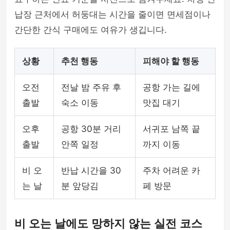
납장 근처에서 허둥대는 시간을 줄이면 면세점이나
간단한 간식 구매에도 여유가 생깁니다.
상황
추천 행동
피해야 할 행동
오전
전날 밤 주유 후
공항 가는 길에
출발
숙소 이동
맛집 대기
오후
공항 30분 거리
서귀포 남쪽 끝
출발
안쪽 일정
까지 이동
비 오
반납 시간을 30
주차 어려운 카
는 날
분 앞당김
페 방문
비 오는 날에도 망하지 않는 실전 코스